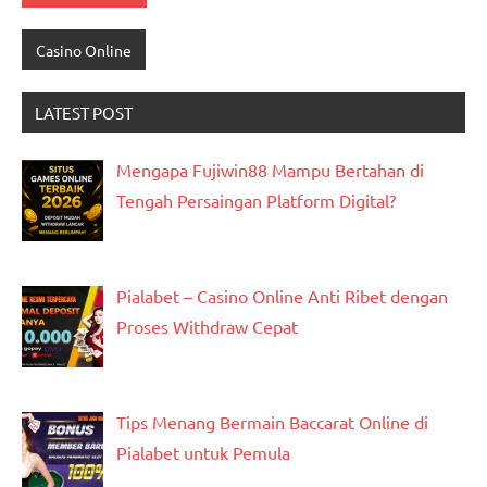
Casino Online
LATEST POST
Mengapa Fujiwin88 Mampu Bertahan di
Tengah Persaingan Platform Digital?
Pialabet – Casino Online Anti Ribet dengan
Proses Withdraw Cepat
Tips Menang Bermain Baccarat Online di
Pialabet untuk Pemula