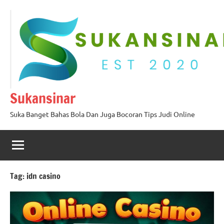
Skip
to
content
Sukansinar
Suka Banget Bahas Bola Dan Juga Bocoran Tips Judi Online
Tag:
idn casino