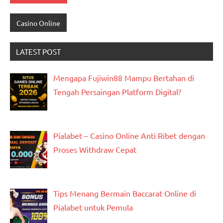
Casino Online
LATEST POST
Mengapa Fujiwin88 Mampu Bertahan di
Tengah Persaingan Platform Digital?
Pialabet – Casino Online Anti Ribet dengan
Proses Withdraw Cepat
Tips Menang Bermain Baccarat Online di
Pialabet untuk Pemula