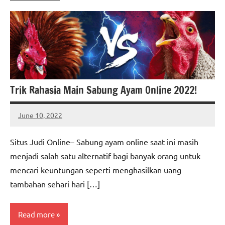
Trik Rahasia Main Sabung Ayam Online 2022!
June 10, 2022
tresno
No
comments
Situs Judi Online– Sabung ayam online saat ini masih
menjadi salah satu alternatif bagi banyak orang untuk
mencari keuntungan seperti menghasilkan uang
tambahan sehari hari […]
Read more