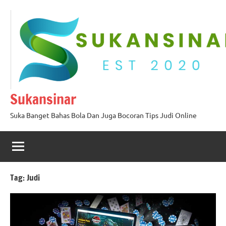
Skip
to
content
Sukansinar
Suka Banget Bahas Bola Dan Juga Bocoran Tips Judi Online
Tag:
Judi