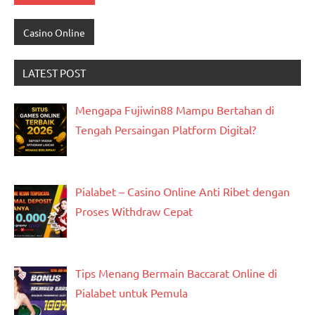
Casino Online
LATEST POST
Mengapa Fujiwin88 Mampu Bertahan di
Tengah Persaingan Platform Digital?
Pialabet – Casino Online Anti Ribet dengan
Proses Withdraw Cepat
Tips Menang Bermain Baccarat Online di
Pialabet untuk Pemula