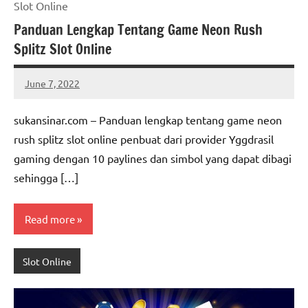
Slot Online
Panduan Lengkap Tentang Game Neon Rush
Splitz Slot Online
June 7, 2022
tresno
No
comments
sukansinar.com – Panduan lengkap tentang game neon
rush splitz slot online penbuat dari provider Yggdrasil
gaming dengan 10 paylines dan simbol yang dapat dibagi
sehingga […]
Read more
Slot Online