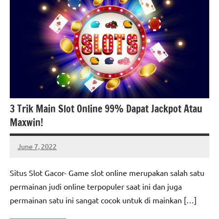
3 Trik Main Slot Online 99% Dapat Jackpot Atau
Maxwin!
June 7, 2022
tresno
No
comments
Situs Slot Gacor- Game slot online merupakan salah satu
permainan judi online terpopuler saat ini dan juga
permainan satu ini sangat cocok untuk di mainkan […]