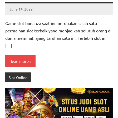
June 14, 2022
tresno
No
comments
Game slot bonanza saat ini merupakan salah satu
permainan slot terbaik yang menjadikan seluruh orang di
dunia meminati ajang taruhan satu ini. Terlebih slot ini
[…]
Read more
Slot Online