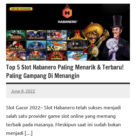
Top 5 Slot Habanero Paling Menarik & Terbaru!
Paling Gampang Di Menangin
June 8, 2022
tresno
No
comments
Slot Gacor 2022– Slot Habanero telah sukses menjadi
salah satu provider game slot online yang memang
terbaik pada masanya. Meskipun saat ini sudah bukan
menjadi […]