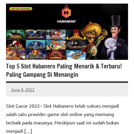
Top 5 Slot Habanero Paling Menarik & Terbaru!
Paling Gampang Di Menangin
June 8, 2022
tresno
No
comments
Slot Gacor 2022– Slot Habanero telah sukses menjadi
salah satu provider game slot online yang memang
terbaik pada masanya. Meskipun saat ini sudah bukan
menjadi […]