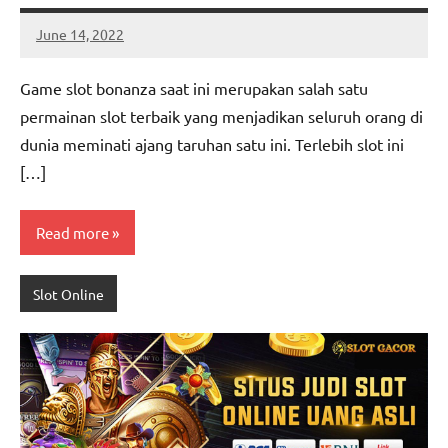
June 14, 2022
tresno
No
comments
Game slot bonanza saat ini merupakan salah satu
permainan slot terbaik yang menjadikan seluruh orang di
dunia meminati ajang taruhan satu ini. Terlebih slot ini
[…]
Read more
Slot Online