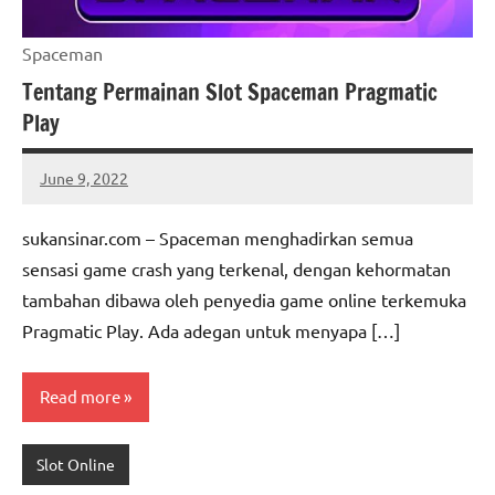
Spaceman
Tentang Permainan Slot Spaceman Pragmatic
Play
June 9, 2022
tresno
No
comments
sukansinar.com – Spaceman menghadirkan semua
sensasi game crash yang terkenal, dengan kehormatan
tambahan dibawa oleh penyedia game online terkemuka
Pragmatic Play. Ada adegan untuk menyapa […]
Read more
Slot Online