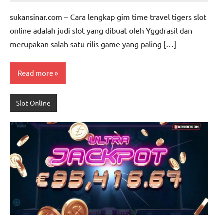
comments
sukansinar.com – Cara lengkap gim time travel tigers slot
online adalah judi slot yang dibuat oleh Yggdrasil dan
merupakan salah satu rilis game yang paling […]
Read more
Slot Online