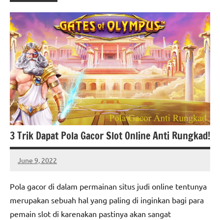
3 Trik Dapat Pola Gacor Slot Online Anti Rungkad!
June 9, 2022
tresno
No
comments
Pola gacor di dalam permainan situs judi online tentunya
merupakan sebuah hal yang paling di inginkan bagi para
pemain slot di karenakan pastinya akan sangat