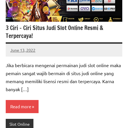
3 Ciri – Ciri Situs Judi Slot Online Resmi &
Terpercaya!
June 13, 2022
tresno
No
comments
Jika berbicara mengenai permainan judi slot online maka
pemain sangat wajib bermain di situs judi online yang
memang memiliki lisensi resmi dan terpercaya. Karna
banyak […]
Read more
Slot Online