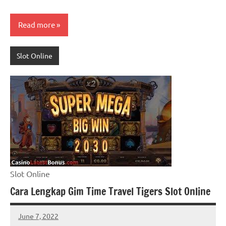
Read more
Slot Online
Slot Online
Cara Lengkap Gim Time Travel Tigers Slot Online
June 7, 2022
tresno
No