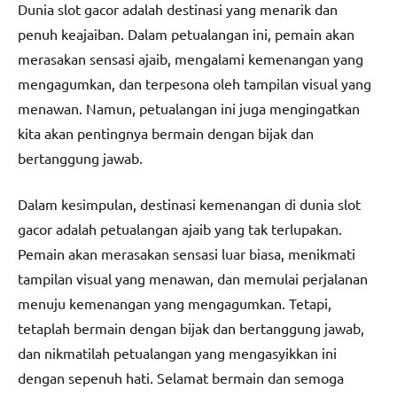
Dunia slot gacor adalah destinasi yang menarik dan
penuh keajaiban. Dalam petualangan ini, pemain akan
merasakan sensasi ajaib, mengalami kemenangan yang
mengagumkan, dan terpesona oleh tampilan visual yang
menawan. Namun, petualangan ini juga mengingatkan
kita akan pentingnya bermain dengan bijak dan
bertanggung jawab.
Dalam kesimpulan, destinasi kemenangan di dunia slot
gacor adalah petualangan ajaib yang tak terlupakan.
Pemain akan merasakan sensasi luar biasa, menikmati
tampilan visual yang menawan, dan memulai perjalanan
menuju kemenangan yang mengagumkan. Tetapi,
tetaplah bermain dengan bijak dan bertanggung jawab,
dan nikmatilah petualangan yang mengasyikkan ini
dengan sepenuh hati. Selamat bermain dan semoga