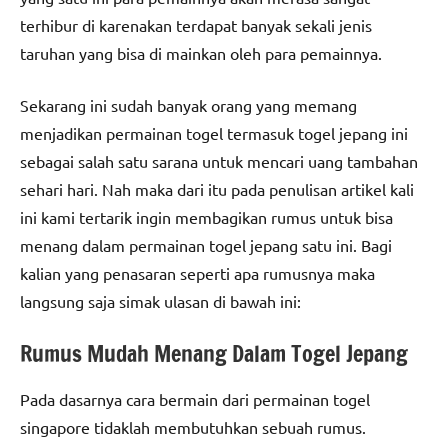
terhibur di karenakan terdapat banyak sekali jenis
taruhan yang bisa di mainkan oleh para pemainnya.
Sekarang ini sudah banyak orang yang memang
menjadikan permainan togel termasuk togel jepang ini
sebagai salah satu sarana untuk mencari uang tambahan
sehari hari. Nah maka dari itu pada penulisan artikel kali
ini kami tertarik ingin membagikan rumus untuk bisa
menang dalam permainan togel jepang satu ini. Bagi
kalian yang penasaran seperti apa rumusnya maka
langsung saja simak ulasan di bawah ini:
Rumus Mudah Menang Dalam Togel Jepang
Pada dasarnya cara bermain dari permainan togel
singapore tidaklah membutuhkan sebuah rumus.