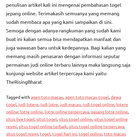
penulisan artikel kali ini mengenai pembahasan togel
jepang online. Terimakasih semuanya yang memang
sudah membaca apa yang kami sampaikan di sini.
Semoga dengan adanya rangkuman yang sudah kami
buat ini kalian semua bisa mendapatkan manfaat dan
juga wawasan baru untuk kedepannya. Bagi kalian yang
memang masih penasaran dengan informasi seputar
permainan judi online terbaru lainnya maka langsung saja
kunjungi website artikel terpercaya kami yaitu:
TheRisingBharat
Tagged with
agen toto macau
,
agen toto macau togel
,
dewa
togel
,
judi lotere
,
judi lotre
,
judi macau
,
judi togel online
,
lotere
online
,
lotre online
,
lotre online terpercaya
,
pasang lotre online
,
situs live togel
,
situs togel
,
situs togel online
,
situs togel online
resmi
,
situs togel online terbaik
,
situs togel online terpercaya
,
situs togel resmi
,
togel
,
togel hari ini
,
togel online
,
toto macau