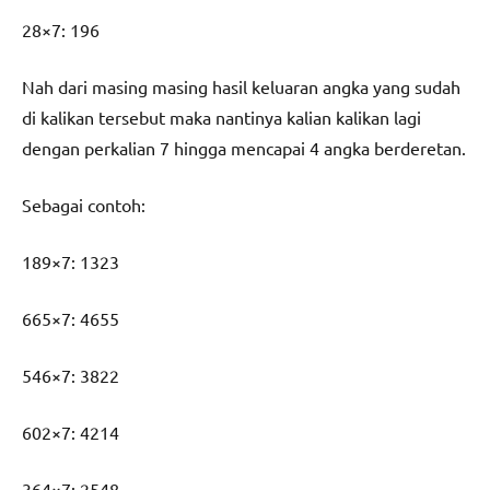
28×7: 196
Nah dari masing masing hasil keluaran angka yang sudah
di kalikan tersebut maka nantinya kalian kalikan lagi
dengan perkalian 7 hingga mencapai 4 angka berderetan.
Sebagai contoh:
189×7: 1323
665×7: 4655
546×7: 3822
602×7: 4214
364×7: 2548