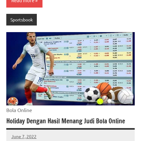
Read more
Sportsbook
Bola Online
Holiday Dengan Hasil Menang Judi Bola Online
June 7, 2022
tresno
No