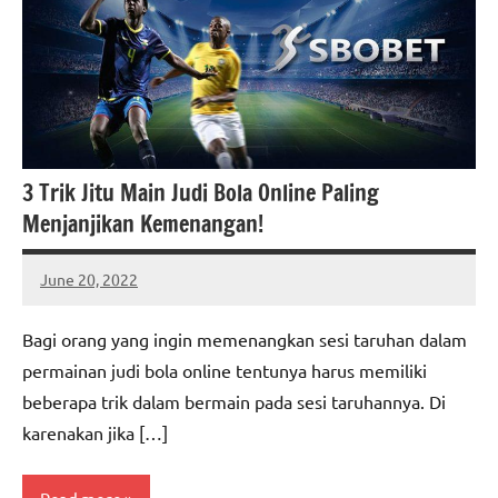
3 Trik Jitu Main Judi Bola Online Paling
Menjanjikan Kemenangan!
June 20, 2022
tresno
No
comments
Bagi orang yang ingin memenangkan sesi taruhan dalam
permainan judi bola online tentunya harus memiliki
beberapa trik dalam bermain pada sesi taruhannya. Di
karenakan jika […]