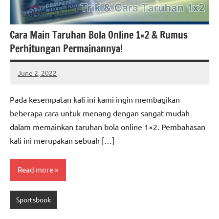
Cara Main Taruhan Bola Online 1×2 & Rumus
Perhitungan Permainannya!
June 2, 2022
tresno
No
comments
Pada kesempatan kali ini kami ingin membagikan
beberapa cara untuk menang dengan sangat mudah
dalam memainkan taruhan bola online 1×2. Pembahasan
kali ini merupakan sebuah […]
Read more
Sportsbook