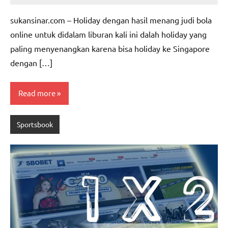
comments
sukansinar.com – Holiday dengan hasil menang judi bola
online untuk didalam liburan kali ini dalah holiday yang
paling menyenangkan karena bisa holiday ke Singapore
dengan […]
Read more
Sportsbook