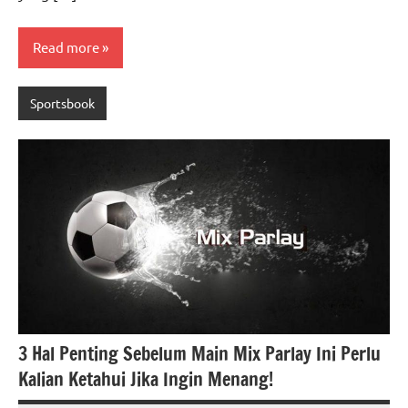
Read more
Sportsbook
3 Hal Penting Sebelum Main Mix Parlay Ini Perlu
Kalian Ketahui Jika Ingin Menang!