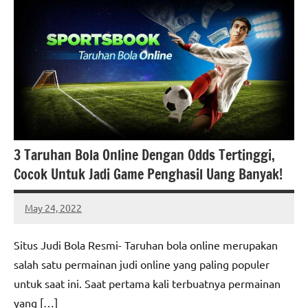
3 Taruhan Bola Online Dengan Odds Tertinggi,
Cocok Untuk Jadi Game Penghasil Uang Banyak!
May 24, 2022
tresno
No
comments
Situs Judi Bola Resmi- Taruhan bola online merupakan
salah satu permainan judi online yang paling populer
untuk saat ini. Saat pertama kali terbuatnya permainan
yang […]