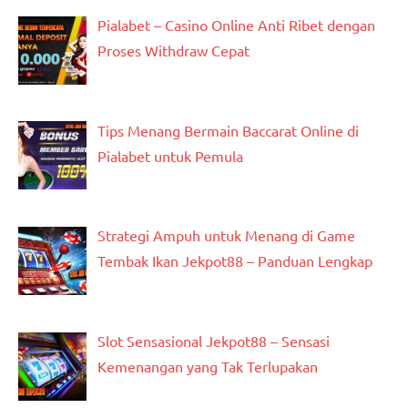
Pialabet – Casino Online Anti Ribet dengan
Proses Withdraw Cepat
Tips Menang Bermain Baccarat Online di
Pialabet untuk Pemula
Strategi Ampuh untuk Menang di Game
Tembak Ikan Jekpot88 – Panduan Lengkap
Slot Sensasional Jekpot88 – Sensasi
Kemenangan yang Tak Terlupakan