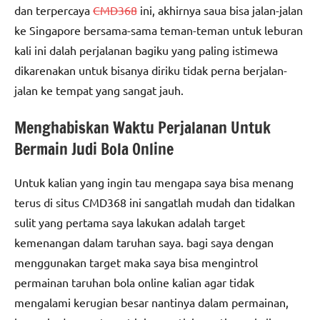
dan terpercaya
CMD368
ini, akhirnya saua bisa jalan-jalan
ke Singapore bersama-sama teman-teman untuk leburan
kali ini dalah perjalanan bagiku yang paling istimewa
dikarenakan untuk bisanya diriku tidak perna berjalan-
jalan ke tempat yang sangat jauh.
Menghabiskan Waktu Perjalanan Untuk
Bermain Judi Bola Online
Untuk kalian yang ingin tau mengapa saya bisa menang
terus di situs CMD368 ini sangatlah mudah dan tidalkan
sulit yang pertama saya lakukan adalah target
kemenangan dalam taruhan saya. bagi saya dengan
menggunakan target maka saya bisa mengintrol
permainan taruhan bola online kalian agar tidak
mengalami kerugian besar nantinya dalam permainan,