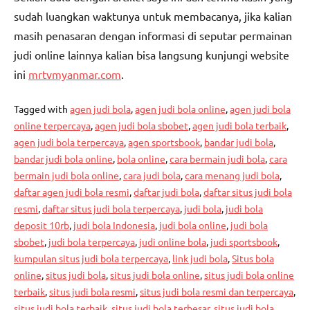
sudah luangkan waktunya untuk membacanya, jika kalian
masih penasaran dengan informasi di seputar permainan
judi online lainnya kalian bisa langsung kunjungi website
ini
mrtvmyanmar.com
.
Tagged with
agen judi bola
,
agen judi bola online
,
agen judi bola
online terpercaya
,
agen judi bola sbobet
,
agen judi bola terbaik
,
agen judi bola terpercaya
,
agen sportsbook
,
bandar judi bola
,
bandar judi bola online
,
bola online
,
cara bermain judi bola
,
cara
bermain judi bola online
,
cara judi bola
,
cara menang judi bola
,
daftar agen judi bola resmi
,
daftar judi bola
,
daftar situs judi bola
resmi
,
daftar situs judi bola terpercaya
,
judi bola
,
judi bola
deposit 10rb
,
judi bola Indonesia
,
judi bola online
,
judi bola
sbobet
,
judi bola terpercaya
,
judi online bola
,
judi sportsbook
,
kumpulan situs judi bola terpercaya
,
link judi bola
,
Situs bola
online
,
situs judi bola
,
situs judi bola online
,
situs judi bola online
terbaik
,
situs judi bola resmi
,
situs judi bola resmi dan terpercaya
,
situs judi bola terbaik
,
situs judi bola terbesar
,
situs judi bola