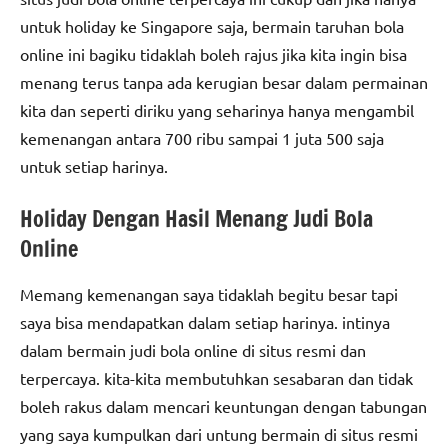
untuk holiday ke Singapore saja, bermain taruhan bola
online ini bagiku tidaklah boleh rajus jika kita ingin bisa
menang terus tanpa ada kerugian besar dalam permainan
kita dan seperti diriku yang seharinya hanya mengambil
kemenangan antara 700 ribu sampai 1 juta 500 saja
untuk setiap harinya.
Holiday Dengan Hasil Menang Judi Bola
Online
Memang kemenangan saya tidaklah begitu besar tapi
saya bisa mendapatkan dalam setiap harinya. intinya
dalam bermain judi bola online di situs resmi dan
terpercaya. kita-kita membutuhkan sesabaran dan tidak
boleh rakus dalam mencari keuntungan dengan tabungan
yang saya kumpulkan dari untung bermain di situs resmi