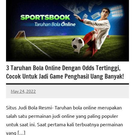
3 Taruhan Bola Online Dengan Odds Tertinggi,
Cocok Untuk Jadi Game Penghasil Uang Banyak!
May 24, 2022
tresno
No
comments
Situs Judi Bola Resmi- Taruhan bola online merupakan
salah satu permainan judi online yang paling populer
untuk saat ini. Saat pertama kali terbuatnya permainan
yang […]