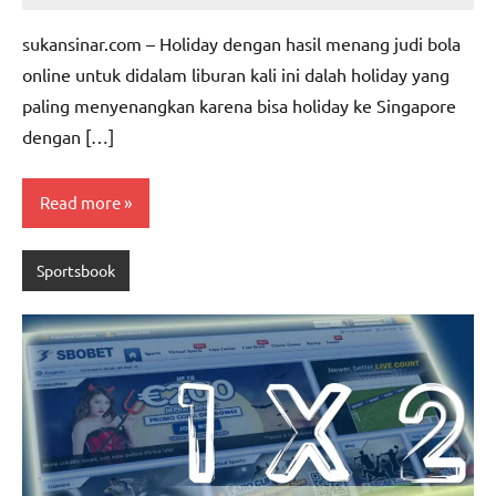
comments
sukansinar.com – Holiday dengan hasil menang judi bola
online untuk didalam liburan kali ini dalah holiday yang
paling menyenangkan karena bisa holiday ke Singapore
dengan […]
Read more
Sportsbook