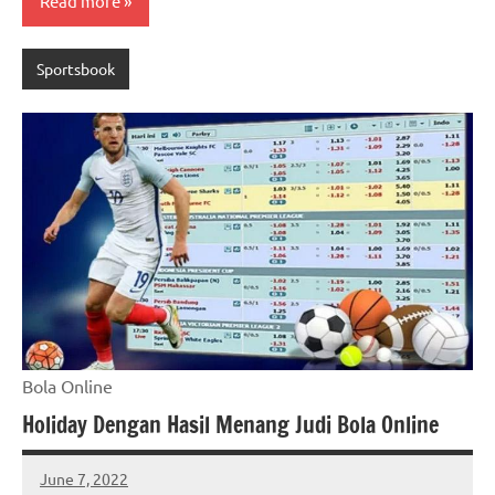
Read more
Sportsbook
Bola Online
Holiday Dengan Hasil Menang Judi Bola Online
June 7, 2022
tresno
No