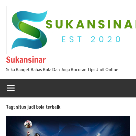
Skip
to
content
Sukansinar
Suka Banget Bahas Bola Dan Juga Bocoran Tips Judi Online
Tag:
situs judi bola terbaik