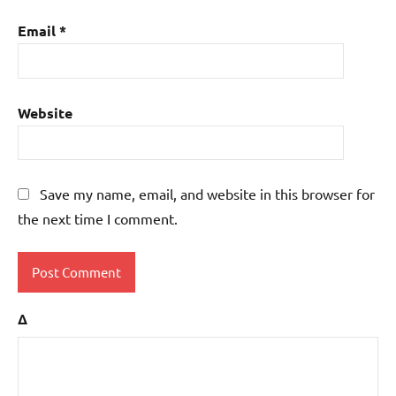
Email
*
Website
Save my name, email, and website in this browser for
the next time I comment.
Δ