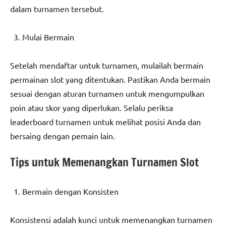
dalam turnamen tersebut.
Mulai Bermain
Setelah mendaftar untuk turnamen, mulailah bermain
permainan slot yang ditentukan. Pastikan Anda bermain
sesuai dengan aturan turnamen untuk mengumpulkan
poin atau skor yang diperlukan. Selalu periksa
leaderboard turnamen untuk melihat posisi Anda dan
bersaing dengan pemain lain.
Tips untuk Memenangkan Turnamen Slot
Bermain dengan Konsisten
Konsistensi adalah kunci untuk memenangkan turnamen