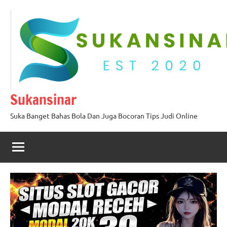
Skip
to
content
Sukansinar
Suka Banget Bahas Bola Dan Juga Bocoran Tips Judi Online