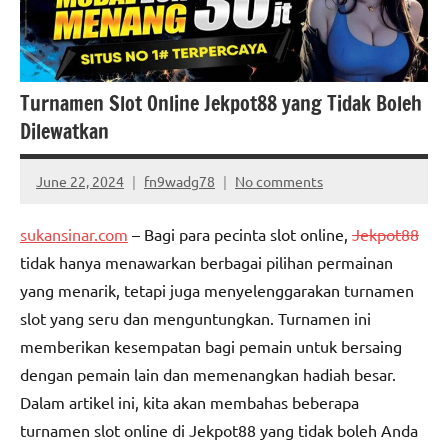
Turnamen Slot Online Jekpot88 yang Tidak Boleh
Dilewatkan
June 22, 2024
fn9wadg78
No comments
sukansinar.com
– Bagi para pecinta slot online,
Jekpot88
tidak hanya menawarkan berbagai pilihan permainan
yang menarik, tetapi juga menyelenggarakan turnamen
slot yang seru dan menguntungkan. Turnamen ini
memberikan kesempatan bagi pemain untuk bersaing
dengan pemain lain dan memenangkan hadiah besar.
Dalam artikel ini, kita akan membahas beberapa
turnamen slot online di Jekpot88 yang tidak boleh Anda